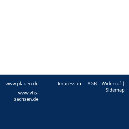
www.plauen.de
Impressum
|
AGB
|
Widerruf
|
Sidemap
www.vhs-
sachsen.de