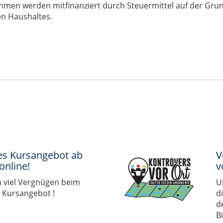
men werden mitfinanziert durch Steuermittel auf der Gru
n Haushaltes.
es Kursangebot ab
V
online!
v
 viel Vergnügen beim
U
 Kursangebot !
d
d
B