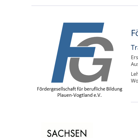
F
Tr
Er
Au
Le
Wo