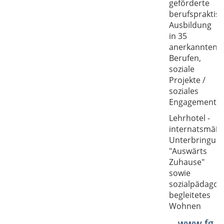
geförderte
berufspraktis
Ausbildung
in 35
anerkannten
Berufen,
soziale
Projekte /
soziales
Engagement
Lehrhotel -
internatsmäßi
Unterbringun
"Auswärts
Zuhause"
sowie
sozialpädagog
begleitetes
Wohnen
www.fg-