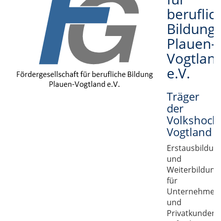
beruflic
Bildung
Plauen-
Vogtlan
e.V.
Träger
der
Volkshoch
Vogtland
Erstausbildun
und
Weiterbildung
für
Unternehmen
und
Privatkunden,