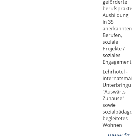
geförderte
berufspraktis
Ausbildung
in 35
anerkannten
Berufen,
soziale
Projekte /
soziales
Engagement
Lehrhotel -
internatsmäßi
Unterbringun
"Auswärts
Zuhause"
sowie
sozialpädagog
begleitetes
Wohnen
www.fg-