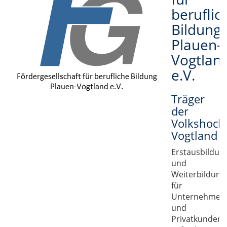
beruflic
Bildung
Plauen-
Vogtlan
e.V.
Träger
der
Volkshoch
Vogtland
Erstausbildun
und
Weiterbildung
für
Unternehmen
und
Privatkunden,