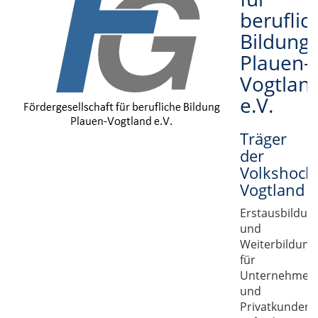
beruflic
Bildung
Plauen-
Vogtlan
e.V.
Träger
der
Volkshoch
Vogtland
Erstausbildun
und
Weiterbildung
für
Unternehmen
und
Privatkunden,