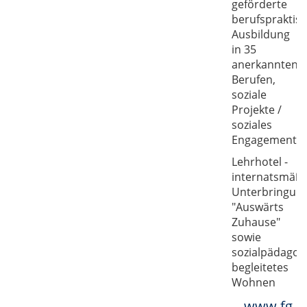
geförderte
berufspraktis
Ausbildung
in 35
anerkannten
Berufen,
soziale
Projekte /
soziales
Engagement
Lehrhotel -
internatsmäßi
Unterbringun
"Auswärts
Zuhause"
sowie
sozialpädagog
begleitetes
Wohnen
www.fg-