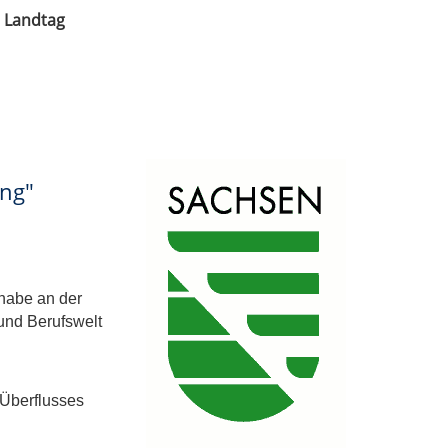
n Landtag
ung"
lhabe an der
 und Berufswelt
Überflusses