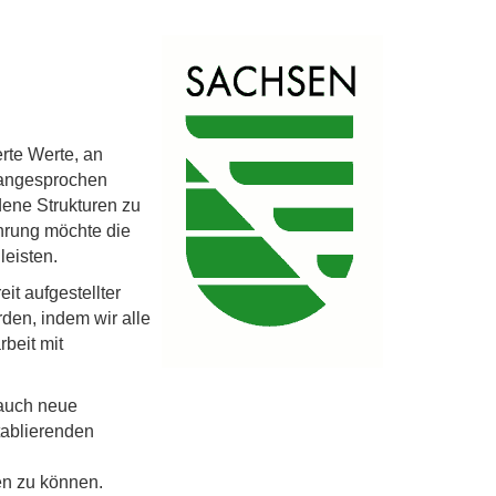
rte Werte, an
t angesprochen
ene Strukturen zu
ührung möchte die
leisten.
it aufgestellter
den, indem wir alle
beit mit
 auch neue
tablierenden
en zu können.