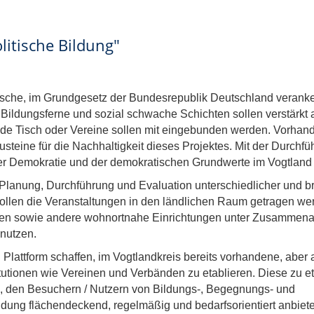
itische Bildung"
tische, im Grundgesetz der Bundesrepublik Deutschland veranke
 Bildungsferne und sozial schwache Schichten sollen verstärk
de Tisch oder Vereine sollen mit eingebunden werden. Vorhand
eine für die Nachhaltigkeit dieses Projektes. Mit der Durchf
er Demokratie und der demokratischen Grundwerte im Vogtland 
 Planung, Durchführung und Evaluation unterschiedlicher und bre
sollen die Veranstaltungen in den ländlichen Raum getragen wer
hen sowie andere wohnortnahe Einrichtungen unter Zusammenar
 nutzen.
d Plattform schaffen, im Vogtlandkreis bereits vorhandene, aber
utionen wie Vereinen und Verbänden zu etablieren. Diese zu e
en, den Besuchern / Nutzern von Bildungs-, Begegnungs- und
ldung flächendeckend, regelmäßig und bedarfsorientiert anbiet