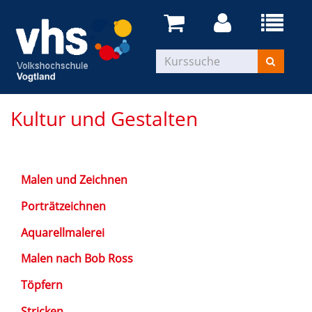
Kultur und Gestalten
Malen und Zeichnen
Porträtzeichnen
Aquarellmalerei
Malen nach Bob Ross
Töpfern
Stricken