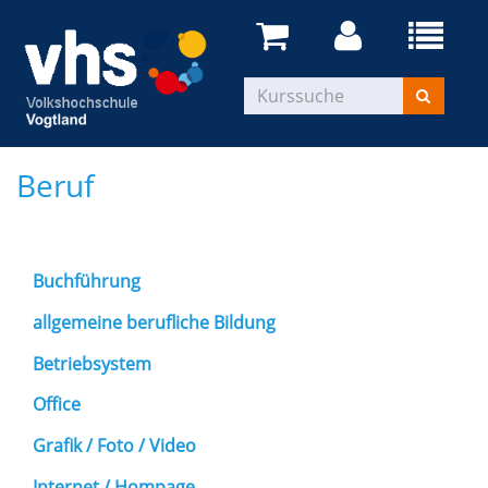
Beruf
Buchführung
allgemeine berufliche Bildung
Betriebsystem
Office
Grafik / Foto / Video
Internet / Hompage