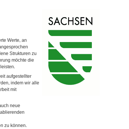
rte Werte, an
t angesprochen
ene Strukturen zu
ührung möchte die
leisten.
it aufgestellter
den, indem wir alle
beit mit
 auch neue
tablierenden
en zu können.