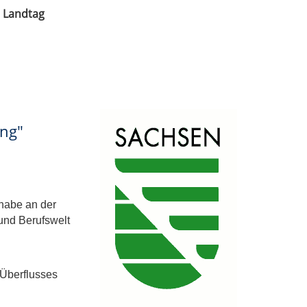
n Landtag
ung"
lhabe an der
 und Berufswelt
Überflusses