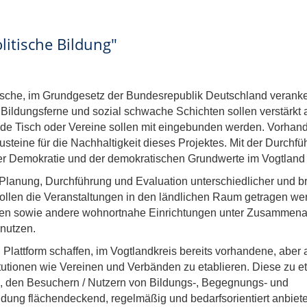
itische Bildung"
tische, im Grundgesetz der Bundesrepublik Deutschland veranke
 Bildungsferne und sozial schwache Schichten sollen verstärk
de Tisch oder Vereine sollen mit eingebunden werden. Vorhand
eine für die Nachhaltigkeit dieses Projektes. Mit der Durchf
er Demokratie und der demokratischen Grundwerte im Vogtland 
 Planung, Durchführung und Evaluation unterschiedlicher und bre
sollen die Veranstaltungen in den ländlichen Raum getragen wer
hen sowie andere wohnortnahe Einrichtungen unter Zusammenar
 nutzen.
d Plattform schaffen, im Vogtlandkreis bereits vorhandene, aber
utionen wie Vereinen und Verbänden zu etablieren. Diese zu e
en, den Besuchern / Nutzern von Bildungs-, Begegnungs- und
ldung flächendeckend, regelmäßig und bedarfsorientiert anbiet