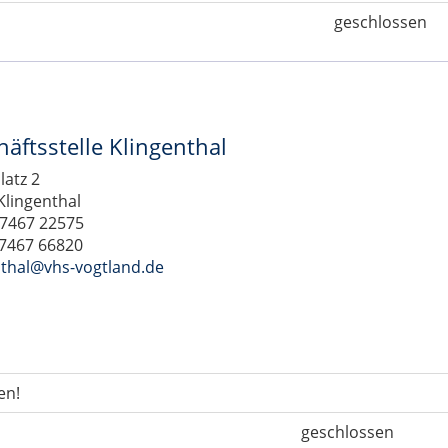
geschlossen
äftsstelle Klingenthal
latz 2
Klingenthal
37467 22575
37467 66820
nthal@vhs-vogtland.de
en!
geschlossen