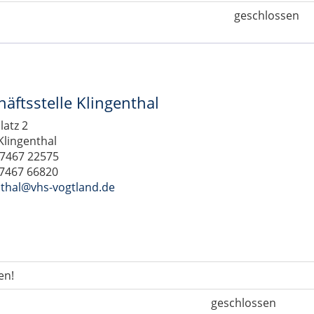
geschlossen
äftsstelle Klingenthal
latz 2
Klingenthal
37467 22575
37467 66820
nthal@vhs-vogtland.de
en!
geschlossen