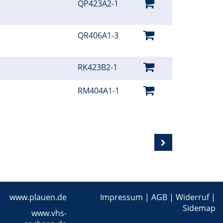
QP423A2-1
QR406A1-3
RK423B2-1
RM404A1-1
www.plauen.de
Impressum
|
AGB
|
Widerruf
|
Sidemap
www.vhs-