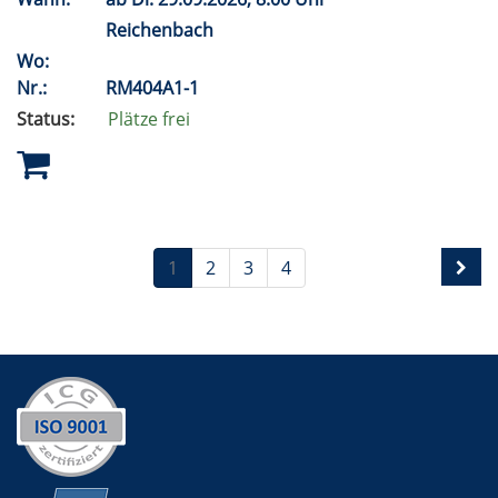
Reichenbach
Wo:
Nr.:
RM404A1-1
Status:
Plätze frei
1
2
3
4