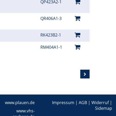
QP423A2-1
QR406A1-3
RK423B2-1
RM404A1-1
www.plauen.de
Impressum
|
AGB
|
Widerruf
|
Sidemap
www.vhs-