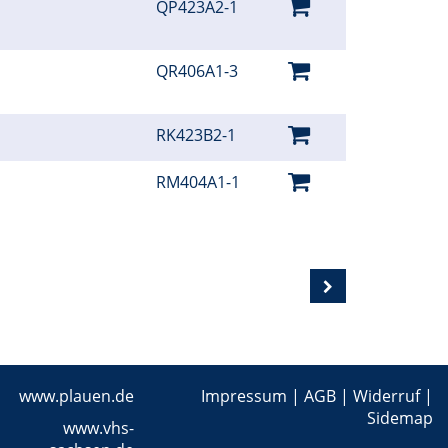
QP423A2-1
QR406A1-3
RK423B2-1
RM404A1-1
www.plauen.de
Impressum
|
AGB
|
Widerruf
|
Sidemap
www.vhs-