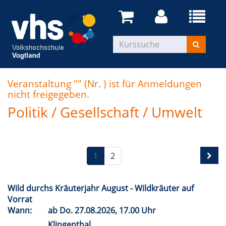
Veranstaltung "" (Nr. ) ist für Anmeldungen
nicht freigegeben.
Politik / Gesellschaft / Umwelt
1
2
Wild durchs Kräuterjahr August - Wildkräuter auf
Vorrat
Wann:
ab
Do.
27.08.2026, 17.00 Uhr
Klingenthal