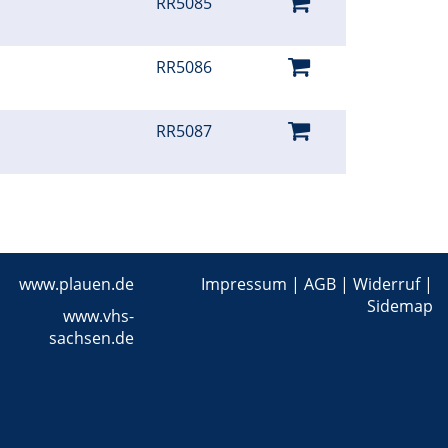
RR5085
RR5086
RR5087
www.plauen.de
Impressum
|
AGB
|
Widerruf
|
Sidemap
www.vhs-
sachsen.de