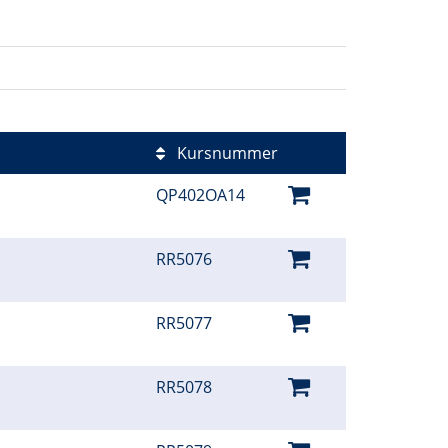
Kursnummer
QP402OA14
RR5076
RR5077
RR5078