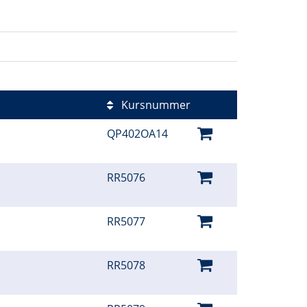
Kursnummer
QP402OA14
RR5076
RR5077
RR5078