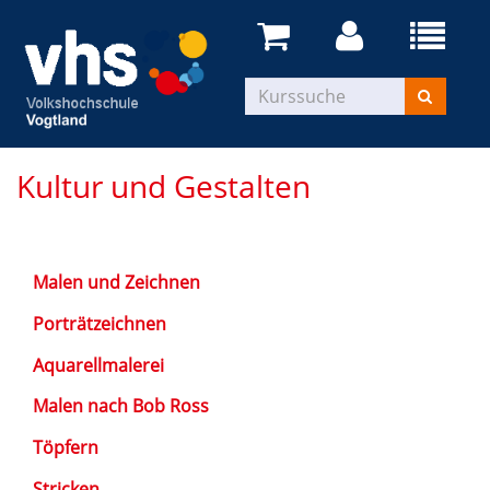
Kultur und Gestalten
Malen und Zeichnen
Porträtzeichnen
Aquarellmalerei
Malen nach Bob Ross
Töpfern
Stricken