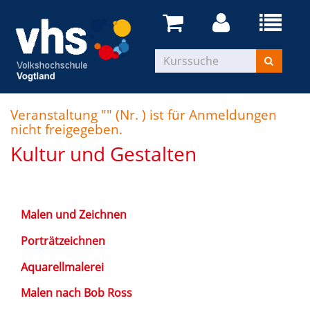
Veranstaltung "" (Nr. ) ist für Anmeldungen
nicht freigegeben.
Kultur und Gestalten
Malen und Zeichnen
Porträtzeichnen
Aquarellmalerei
Malen nach Bob Ross