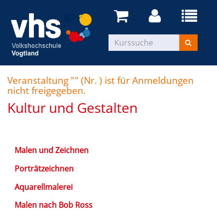
Veranstaltung "" (Nr. ) ist für Anmeldungen
nicht freigegeben.
Kultur und Gestalten
Malen und Zeichnen
Porträtzeichnen
Aquarellmalerei
Malen nach Bob Ross