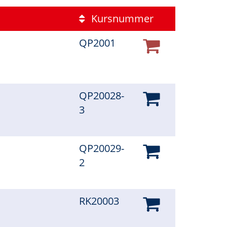
Kursnummer
QP2001
QP20028-
3
QP20029-
2
RK20003