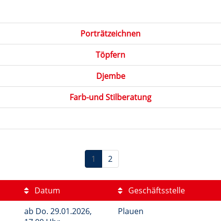
Porträtzeichnen
Töpfern
Djembe
Farb-und Stilberatung
1
2
Datum
Geschäftsstelle
ab
Do.
29.01.2026,
Plauen