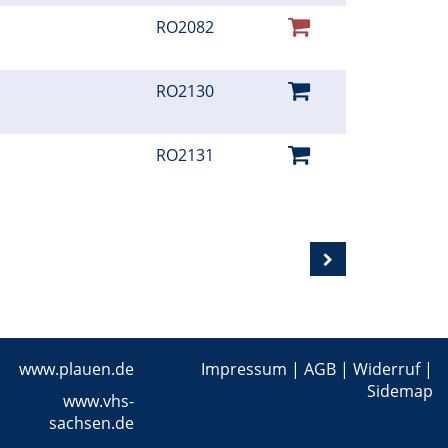
RO2082
RO2130
RO2131
www.plauen.de
Impressum
|
AGB
|
Widerruf
|
Sidemap
www.vhs-
sachsen.de