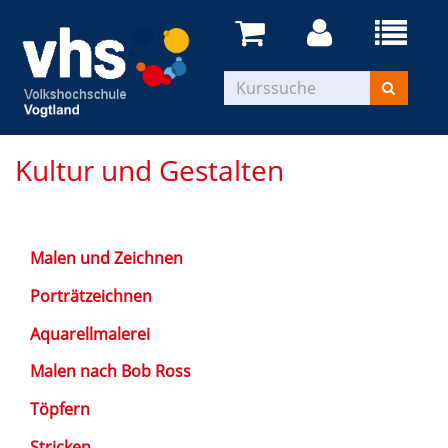
Kultur und Gestalten
Malen und Zeichnen
Porträtzeichnen
Aquarellmalerei
Malen nach Bob Ross
Töpfern
Stricken