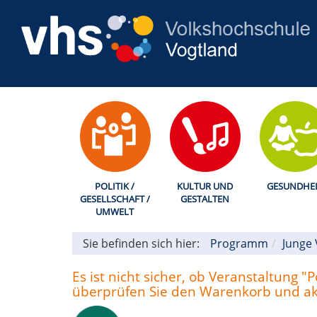
POLITIK /
KULTUR UND
GESUNDHEI
GESELLSCHAFT /
GESTALTEN
UMWELT
Sie befinden sich hier:
Programm
Junge
Es ist nicht sicher, ob Veranstaltung 
überprüfen Sie den Warenkorb und akti