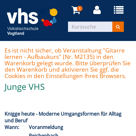
1
Es ist nicht sicher, ob Veranstaltung "Gitarre
lernen - Aufbaukurs" (Nr. M2135) in den
Warenkorb gelegt wurde. Bitte überprüfen Sie
den Warenkorb und aktivieren Sie ggf. die
Cookies in den Einstellungen Ihres Browsers.
Junge VHS
Knigge heute - Moderne Umgangsformen für Alltag
und Beruf
Wann:
Voranmeldung
Reichenbach