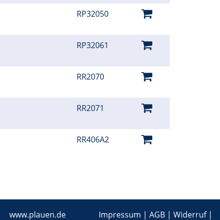
RP32050
RP32061
RR2070
RR2071
RR406A2
www.plauen.de
Impressum
|
AGB
|
Widerruf
|