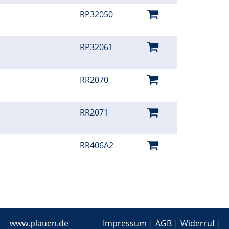
RP32050
RP32061
RR2070
RR2071
RR406A2
www.plauen.de
Impressum
|
AGB
|
Widerruf
|