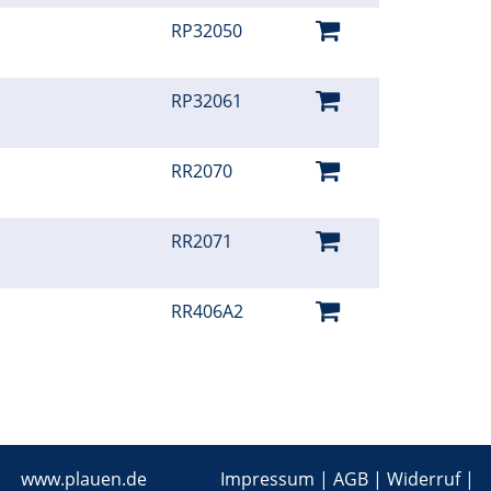
RP32050
RP32061
RR2070
RR2071
RR406A2
www.plauen.de
Impressum
|
AGB
|
Widerruf
|