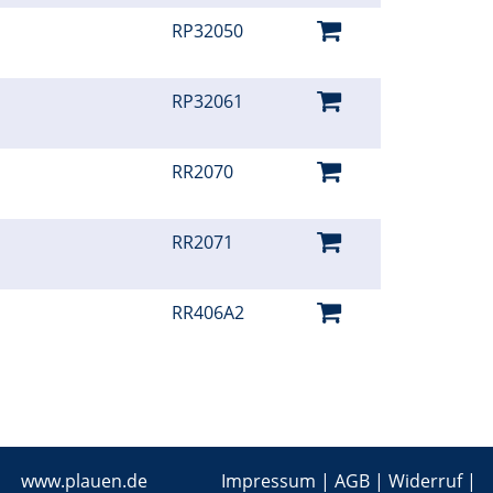
RP32050
RP32061
RR2070
RR2071
RR406A2
www.plauen.de
Impressum
|
AGB
|
Widerruf
|