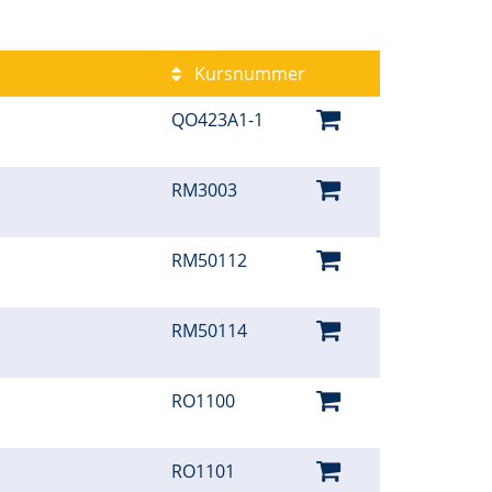
Kursnummer
QO423A1-1
RM3003
RM50112
RM50114
RO1100
RO1101