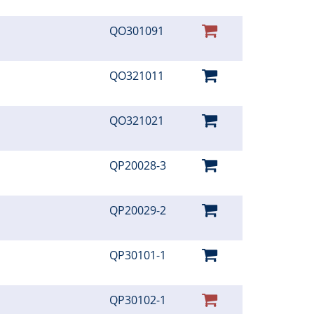
QO301091
QO321011
QO321021
QP20028-3
QP20029-2
QP30101-1
QP30102-1