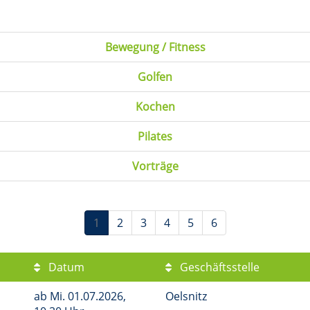
Bewegung / Fitness
Golfen
Kochen
Pilates
Vorträge
1
2
3
4
5
6
Datum
Geschäftsstelle
ab
Mi.
01.07.2026,
Oelsnitz