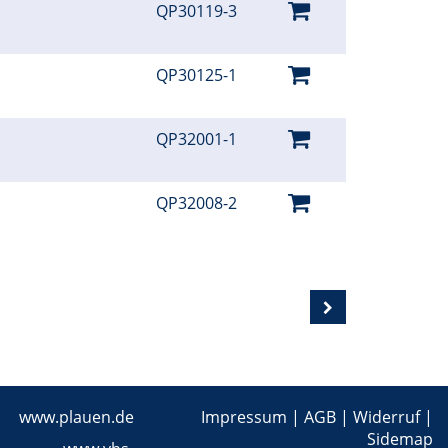
QP30119-3
QP30125-1
QP32001-1
QP32008-2
www.plauen.de
Impressum
|
AGB
|
Widerruf
|
Sidemap