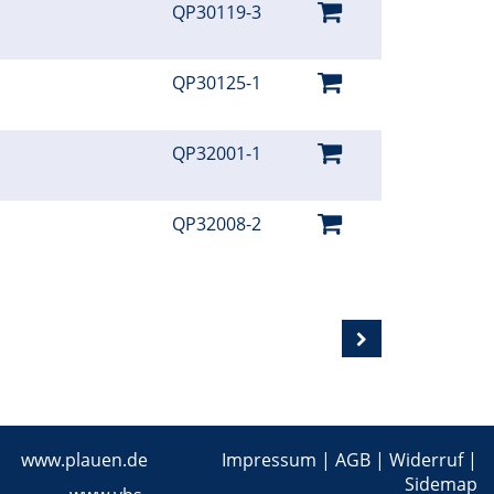
QP30119-3
QP30125-1
QP32001-1
QP32008-2
www.plauen.de
Impressum
|
AGB
|
Widerruf
|
Sidemap