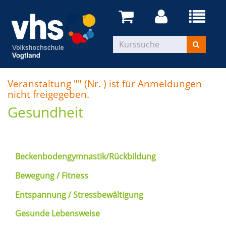
Veranstaltung "" (Nr. ) ist für Anmeldungen
nicht freigegeben.
Gesundheit
Beckenbodengymnastik/Rückbildung
Bewegung / Fitness
Entspannung / Stressbewältigung
Gesunde Lebensweise