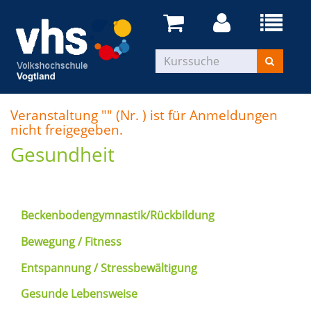
Veranstaltung "" (Nr. ) ist für Anmeldungen
nicht freigegeben.
Gesundheit
Beckenbodengymnastik/Rückbildung
Bewegung / Fitness
Entspannung / Stressbewältigung
Gesunde Lebensweise