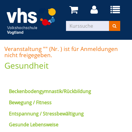
Veranstaltung "" (Nr. ) ist für Anmeldungen
nicht freigegeben.
Gesundheit
Beckenbodengymnastik/Rückbildung
Bewegung / Fitness
Entspannung / Stressbewältigung
Gesunde Lebensweise