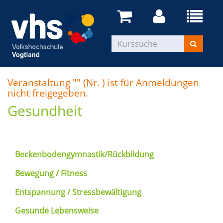
Veranstaltung "" (Nr. ) ist für Anmeldungen
nicht freigegeben.
Gesundheit
Beckenbodengymnastik/Rückbildung
Bewegung / Fitness
Entspannung / Stressbewältigung
Gesunde Lebensweise