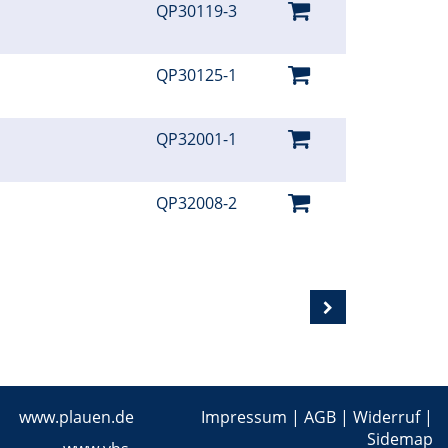
QP30119-3
QP30125-1
QP32001-1
QP32008-2
www.plauen.de
Impressum
|
AGB
|
Widerruf
|
Sidemap