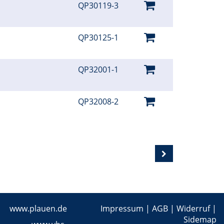
QP30119-3
QP30125-1
QP32001-1
QP32008-2
www.plauen.de
Impressum
|
AGB
|
Widerruf
|
Sidemap