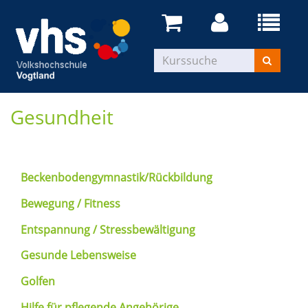
Gesundheit
Beckenbodengymnastik/Rückbildung
Bewegung / Fitness
Entspannung / Stressbewältigung
Gesunde Lebensweise
Golfen
Hilfe für pflegende Angehörige