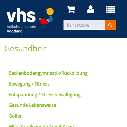
Gesundheit
Beckenbodengymnastik/Rückbildung
Bewegung / Fitness
Entspannung / Stressbewältigung
Gesunde Lebensweise
Golfen
Hilfe für pflegende Angehörige