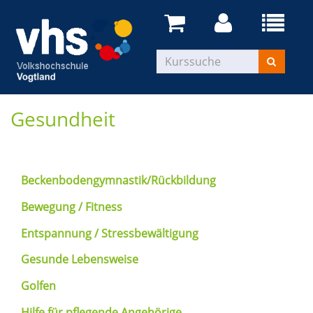
Gesundheit
Beckenbodengymnastik/Rückbildung
Bewegung / Fitness
Entspannung / Stressbewältigung
Gesunde Lebensweise
Golfen
Hilfe für pflegende Angehörige