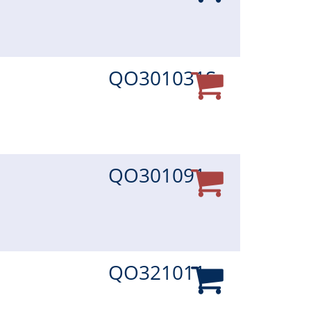
QO301031S
QO301091
QO321011