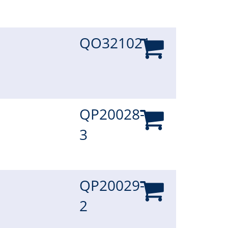
QO321021
QP20028-
3
QP20029-
2