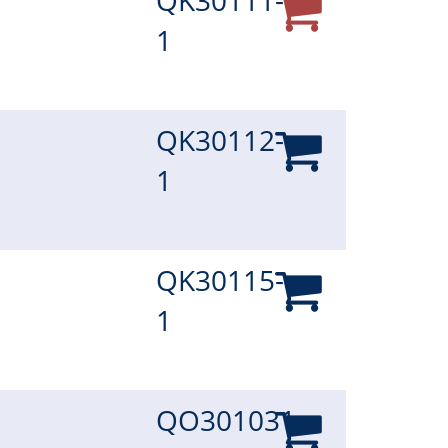
QK30111-
1
QK30112-
1
QK30115-
1
QO301031