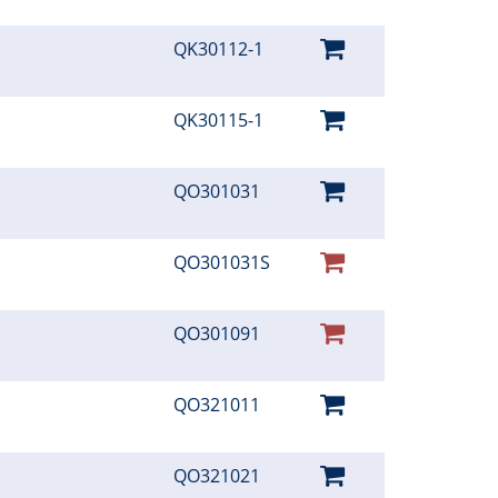
QK30112-1
QK30115-1
QO301031
QO301031S
QO301091
QO321011
QO321021