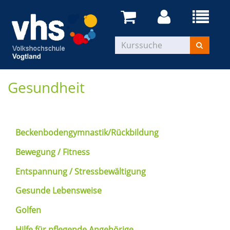
Gesundheit
Beckenbodengymnastik/Rückbildung
Bewegung / Fitness
Entspannung / Stressbewältigung
Gesunde Lebensweise
Golfen
Hilfe für pflegende Angehörige