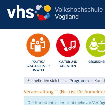
POLITIK /
KULTUR UND
GESUNDHEI
GESELLSCHAFT /
GESTALTEN
UMWELT
Sie befinden sich hier:
Programm
Kursd
Veranstaltung "" (Nr. ) ist für Anmeld
Der Kurs steht leider nicht mehr zur Verfüg