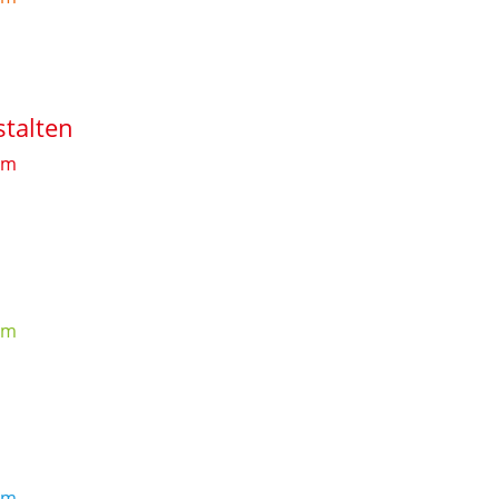
stalten
mm
mm
mm