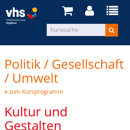
Politik / Gesellschaft
/ Umwelt
zum Kursprogramm
Kultur und
Gestalten