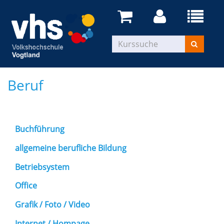
Beruf
Buchführung
allgemeine berufliche Bildung
Betriebsystem
Office
Grafik / Foto / Video
Internet / Hompage