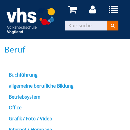
Beruf
Buchführung
allgemeine berufliche Bildung
Betriebsystem
Office
Grafik / Foto / Video
Internet / Hompage